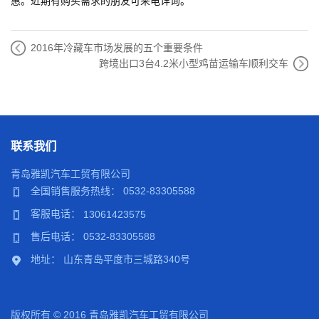
惠。
近期有购买需求的朋友可来电详询。
2016年冷藏车市场发展的五个重要条件
跨境出口3台4.2米小型鸡苗运输车顺利交车
联系我们
青岛雅凯汽车工贸有限公司
全国销售服务热线： 0532-83305588
客服电话：
13061423575
售后电话： 0532-83305588
地址： 山东青岛平度市三城路340号
版权所有 © 2016 青岛雅凯汽车工贸有限公司