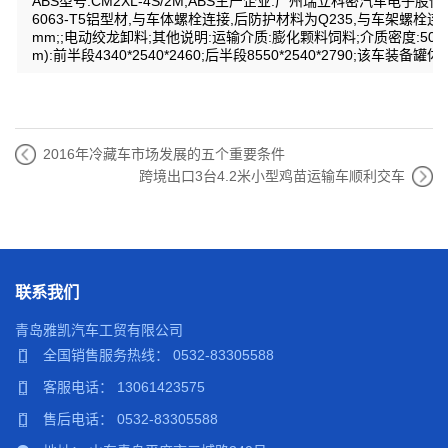
ABS型号:CM2XL-4S/2M;ABS生产企业:广州瑞立科密汽车电
6063-T5铝型材,与车体螺栓连接,后防护材料为Q235,与车架螺栓连
mm;;电动绞龙卸料;其他说明:运输介质:膨化颗料饲料;介质密度:500
m):前半段4340*2540*2460;后半段8550*2540*2790;该
2016年冷藏车市场发展的五个重要条件
跨境出口3台4.2米小型鸡苗运输车顺利交车
联系我们
青岛雅凯汽车工贸有限公司
全国销售服务热线： 0532-83305588
客服电话：
13061423575
售后电话： 0532-83305588