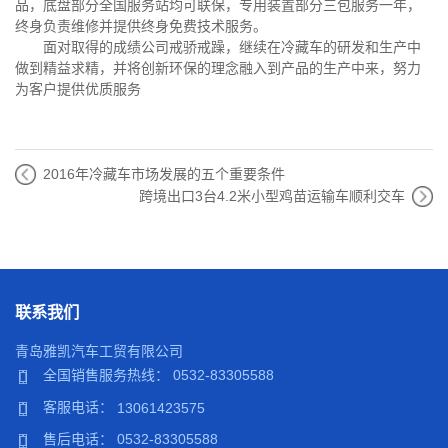
品，底盘部分全国服务站均可联保，专用装置部分三包服务一年，
终身负责维修并提供终身免费技术服务。
面对取得的成绩公司戒骄戒躁，继续在冷藏车的研发和生产中
做到精益求精，并将创新环保的理念融入到产品的生产中来，努力
为客户提供优质服务
2016年冷藏车市场发展的五个重要条件
跨境出口3台4.2米小型鸡苗运输车顺利交车
联系我们
青岛雅凯汽车工贸有限公司
全国销售服务热线： 0532-83305588
客服电话：
13061423575
售后电话： 0532-83305588