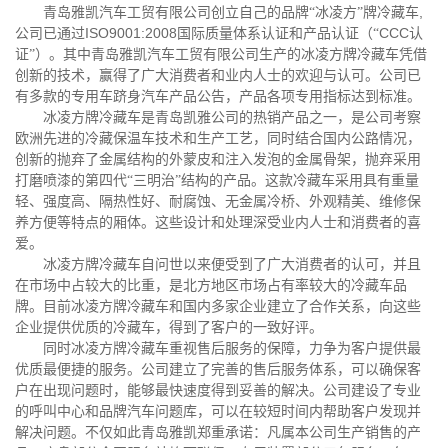
,
青岛雅凯汽车工贸有限公司创立自己的品牌“冰凌方”牌冷藏车
ISO9001:2008
CCC
公司已通过
国际质量体系认证和产品认证（“
认
证”）。其中青岛雅凯汽车工贸有限公司生产的冰凌方牌冷藏车凭借
创新的技术，赢得了广大消费者和业内人士的欢迎与认可。公司已
有多款的专用车跻身汽车产品公告，产品各项专用指标达到
标准。
冰凌方牌冷藏车是青岛凯雅公司的热销产品之一，是公司考察
欧洲先进的冷藏保温车技术和生产工艺，同时结合国内公路情况，
创新的抛弃了金属结构的外蒙皮和注入发泡的金属骨架，抛弃采用
打磨喷漆的第四代“三明治”结构的产品。这款冷藏车采用具有重量
轻、强度高、隔热性好、耐腐蚀、无金属冷桥、外观精美、维修保
养方便等特点的厢体。这些设计和处理深受业内人士和消费者的喜
爱。
冰凌方牌冷藏车自问世以来便受到了广大消费者的认可，并且
在市场中占较大的比重，是北方地区市场占有率较大的冷藏车品
牌。目前冰凌方牌冷藏车和国内多家企业建立了合作关系，向这些
企业提供优质的冷藏车，得到了客户的一致好评。
同时冰凌方牌冷藏车重视售后服务的保障，力争为客户提供最
优质最便捷的服务。公司建立了完善的售后服务体系，可以确保客
户在出现问题时，能够最快速度得到妥善的解决。公司建设了专业
的呼叫中心和品牌汽车问题库，可以在较短时间内帮助客户发现并
解决问题。不仅如此青岛雅凯郑重承诺：凡属本公司生产销售的产