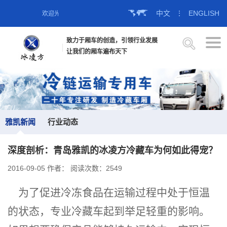
中文
⋮
ENGLISH
欢迎光临青岛雅凯汽车工贸有限公司官方网站！
致力于厢车的创造，引领行业发展
让我们的厢车遍布天下
雅凯新闻
行业动态
深度剖析：青岛雅凯的冰凌方冷藏车为何如此得宠？
2016-09-05
作者：
阅读次数：2549
为了促进冷冻食品在运输过程中处于恒温
的状态，专业冷藏车起到举足轻重的影响。