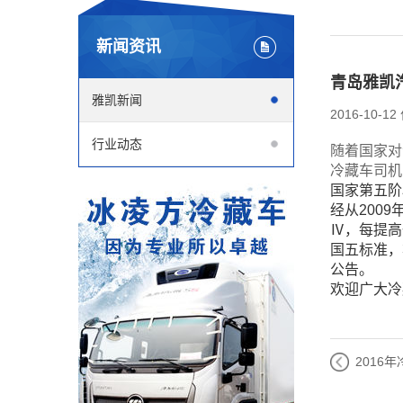
新闻资讯
青岛雅凯
雅凯新闻
2016-10-12
行业动态
随着国家对
冷藏车司机
国家第五阶
经从200
Ⅳ，每提高
国五标准，
公告。
欢迎广大冷
2016