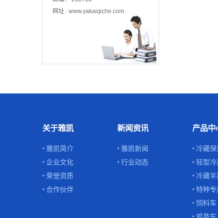
网址 :
www.yakaiqiche.com
关于雅凯
新闻资讯
产品中
雅凯简介
雅凯新闻
冷藏保
企业文化
行业动态
轻型冷
荣誉资质
冷藏半
合作伙伴
特种专
饲料车
鸡苗车