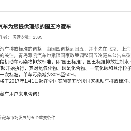
汽车为您提供理想的国五冷藏车
作者：
阅读次数：2395
汽车排放标准的调整，由国四调整到国五，并率先在北京、上海
的关注，青岛雅凯汽车也紧随国家政策调整国五冷藏车公告车型
段机动车污染物排放标准，即“国五标准”，国五标准排放控制水
9年起开始执行，其对氮氧化物、碳氢化合物、一氧化碳和悬浮粒
一次标准，单车污染减少30%至50%。
将于2017年1月1日起在全国实施第五阶段国家机动车排放标
藏车用户来电咨询！
年冷藏车市场发展的五个重要条件