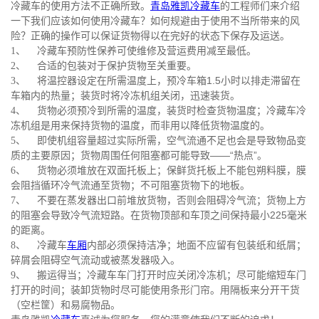
的工程师们来介绍
冷藏车的使用方法不正确所致。
青岛雅凯冷藏车
一下我们应该如何使用冷藏车？如何规避由于使用不当所带来的风
险？
正确的操作可以保证货物得以在完好的状态下保存及运送。
冷藏车预防性保养可使维修及营运费用减至最低。
1、
合适的包装对于保护货物至关重要。
2、
将温控器设定在所需温度上，预冷车箱1.5小时以排走滞留在
3、
车箱内的热量；装货时将冷冻机组关闭，迅速装货。
货物必须预冷到所需的温度，装货时检查货物温度；冷藏车冷
4、
冻机组是用来保持货物的温度，而非用以降低货物温度的。
即使机组容量超过实际所需，空气流通不足也会是导致物品变
5、
质的主要原因；货物周围任何阻塞都可能导致——“热点”。
货物必须堆放在双面托板上；保鲜货托板上不能包朔料膜，膜
6、
会阻挡循环冷气流通至货物；不可阻塞货物下的地板。
不要在蒸发器出口前堆放货物，否则会阻碍冷气流；货物上方
7、
的阻塞会导致冷气流短路。在货物顶部和车顶之间保持最小225毫米
的距离。
冷藏车
内部必须保持洁净；地面不应留有包装纸和纸屑；
8、
车厢
碎屑会阻碍空气流动或被蒸发器吸入。
搬运得当；冷藏车车门打开时应关闭冷冻机；尽可能缩短车门
9、
打开的时间；装卸货物时尽可能使用条形门帘。用隔板来分开干货
（空栏筐）和易腐物品。