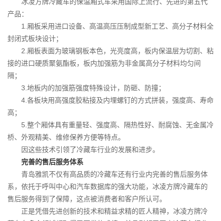
冰凌方牌冷藏车的保温厢式车采用国际上流行、先进的第五代
产品：
1.
厢板采用进口设备、高温高压压制成型新工艺、高分子材料全
封闭式板块设计；
2.
厢板表面为玻璃钢板本色，光亮度高，板内保温层为切割、粘
接的进口硬质聚氨酯板，板内加强筋为非金属高分子材料均匀间
隔；
3.
地板内的加强筋强度特殊设计，防砸、防撞；
4.
各板块用高强度胶粘接及内埋螺钉的方式拼装，强度高、寿命
高；
5.
整个厢体具有重量轻、强度高、隔热性好、耐腐蚀、无金属冷
桥、外观精美、维修保养方便等特点。
因这些技术引领了冷藏车行业的发展和进步。
完善的售后服务体系
青岛雅凯不仅有高品质的冷藏车还有行业内完善的售后服务体
系，依托于呼叫中心和汽车数据库的强大功能，冰凌方牌冷藏车的
售后服务得到了保障，这点被消费者和客户所认可。
正是凭借先进创新的技术和精益求精的匠人精神，冰凌方牌冷